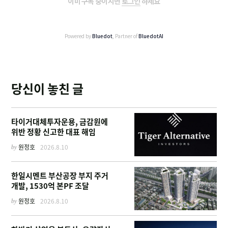
이미 구독 중이시면
로그인
하세요
Powered by
Bluedot
, Partner of
BluedotAI
당신이 놓친 글
타이거대체투자운용, 금감원에
위반 정황 신고한 대표 해임
by
원정호
2026.8.10
한일시멘트 부산공장 부지 주거
개발, 1530억 본PF 조달
by
원정호
2026.8.10