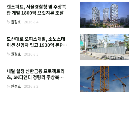
랜스퍼트, 서울경찰청 옆 주상복
합 개발 1800억 브릿지론 조달
by
원정호
2026.8.4
도산대로 오피스개발, 소노스테
이션 선임차 업고 1930억 본PF
확보
by
원정호
2026.8.3
내달 설정 신한금융 프로젝트리
츠, SK디앤디 청량리 주상복합
부지 매입
by
원정호
2026.8.2