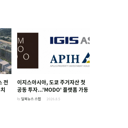
스 전
이지스아시아, 도쿄 주거자산 첫
유치
공동 투자...'MODO' 플랫폼 가동
by
딜북뉴스 스탭
2026.8.5