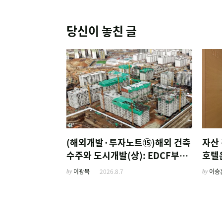
당신이 놓친 글
(해외개발·투자노트⑮)해외 건축
자산 
수주와 도시개발(상): EDCF부터
호텔
계열사 진출 위한 복합시설까지
'이
by
이광복
2026.8.7
by
이승