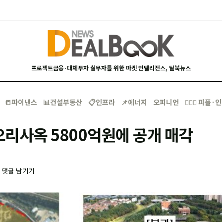
프로젝트금융·대체투자 실무자를 위한 마켓 인텔리전스, 딜북뉴스
📒파이낸스
📊건설부동산
📋인프라
📌에너지
오피니언
🙋🏻‍♂️ 피플
 오리사옥 5800억원에 공개 매각
-
댓글 남기기