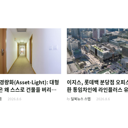
경량화(Asset-Light): 대형
이지스, 롯데백 분당점 오피
은 왜 스스로 건물을 버리고
환 통임차인에 라인플러스 
름'만 팔기 시작했을까
훈
2026.8.6
by
딜북뉴스 스탭
2026.8.6