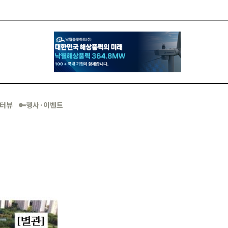
·인터뷰
🔑행사·이벤트