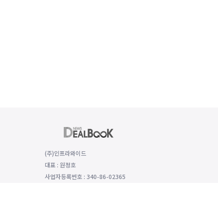
(주)인프라와이드
대표 : 원정호
사업자등록번호 : 340-86-02365
(06149) 서울특별시 강남구 선릉로 529 함양재빌딩 2층, 2008호
대표전화 : 전화번호: 070-8979-4992, 팩스번호: 0504-333-5985
개인정보보호 책임자 : 모희선