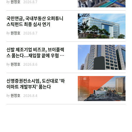
by
원정호
2026.8.7
국민연금, 국내부동산 오퍼튜니
스틱펀드 최종 심사 연기
by
원정호
2026.8.7
신발 제조기업 비즈코, 브이플렉
스 품는다...재입찰 끝에 우협 선
정
by
원정호
2026.8.6
신영증권컨소시엄, 도산대로 '하
이마트 개발부지' 품는다
by
원정호
2026.8.4