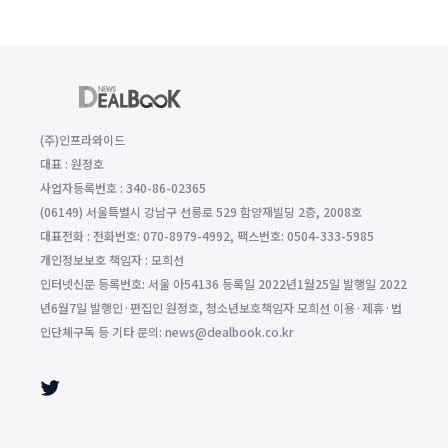
(주)인프라와이드
대표 : 원정호
사업자등록번호 : 340-86-02365
(06149) 서울특별시 강남구 선릉로 529 함양재빌딩 2층, 2008호
대표전화 : 전화번호: 070-8979-4992, 팩스번호: 0504-333-5985
개인정보보호 책임자 : 모희선
인터넷신문 등록번호: 서울 아54136 등록일 2022년1월25일 발행일 2022
년6월7일 발행인·편집인 원정호, 청소년보호책임자 모희선 이용·제휴·법
인단체구독 등 기타 문의: news@dealbook.co.kr