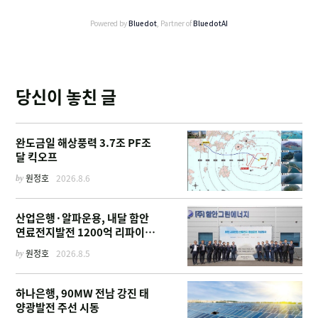
Powered by
Bluedot
, Partner of
BluedotAI
당신이 놓친 글
완도금일 해상풍력 3.7조 PF조
달 킥오프
by
원정호
2026.8.6
산업은행·알파운용, 내달 함안
연료전지발전 1200억 리파이낸
싱 주선
by
원정호
2026.8.5
하나은행, 90MW 전남 강진 태
양광발전 주선 시동