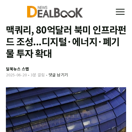
맥쿼리, 80억달러 북미 인프라펀
드 조성...디지털·에너지·폐기
물 투자 확대
딜북뉴스 스탭
2025-06-20
-
3분 걸림
-
댓글 남기기