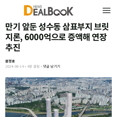
만기 앞둔 성수동 삼표부지 브릿
지론, 6000억으로 증액해 연장
추진
원정호
2024-08-14
-
4분 걸림
-
댓글 남기기