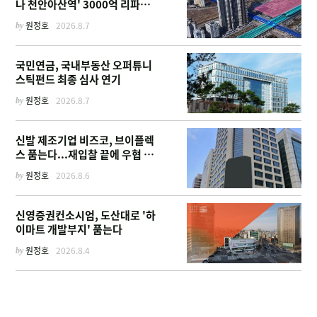
나 천안아산역' 3000억 리파이
낸싱
by
원정호
2026.8.7
국민연금, 국내부동산 오퍼튜니
스틱펀드 최종 심사 연기
by
원정호
2026.8.7
신발 제조기업 비즈코, 브이플렉
스 품는다...재입찰 끝에 우협 선
정
by
원정호
2026.8.6
신영증권컨소시엄, 도산대로 '하
이마트 개발부지' 품는다
by
원정호
2026.8.4