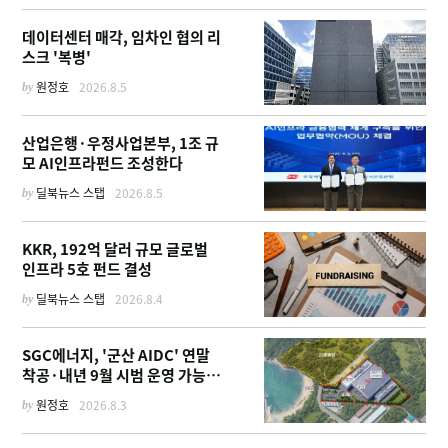
데이터센터 매각, 임차인 협의 리
스크 '복병'
by
원정호
2026.8.5
산업은행·우정사업본부, 1조 규
모 AI인프라펀드 조성한다
by
딜북뉴스 스탭
2026.8.5
KKR, 192억 달러 규모 글로벌
인프라 5호 펀드 결성
by
딜북뉴스 스탭
2026.8.4
SGC에너지, '군산 AIDC' 연말
착공·내년 9월 시범 운영 가능한
이유
by
원정호
2026.8.3