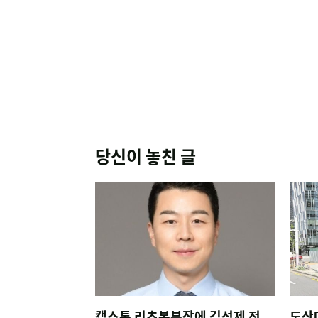
당신이 놓친 글
캡스톤 리츠본부장에 김성제 전
도산