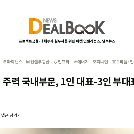
프로젝트금융·대체투자 실무자를 위한 마켓 인텔리전스, 딜북뉴스
📒파이낸스
📊건설부동산
📋인프라
📌에너지
오피니언
🙋🏻‍♂️ 피플
주력 국내부문, 1인 대표-3인 부대표
-
댓글 남기기