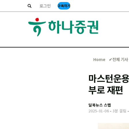
로그인
구독하기
Home
✔︎전체 기사
마스턴운용 
부로 재편
딜북뉴스 스탭
2025-01-06
-
3분 걸림