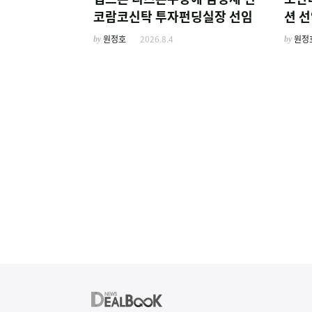
코람코신탁 투자펀딩실장 선임
션 선
보
by
원정호
2026.8.4
by
원정