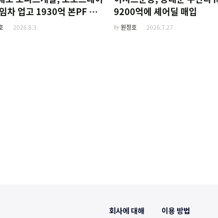
임차 업고 1930억 본PF 확
9200억에 셰어딜 매입
호
2026.8.3
by
원정호
2026.7.27
회사에 대해
이용 방법