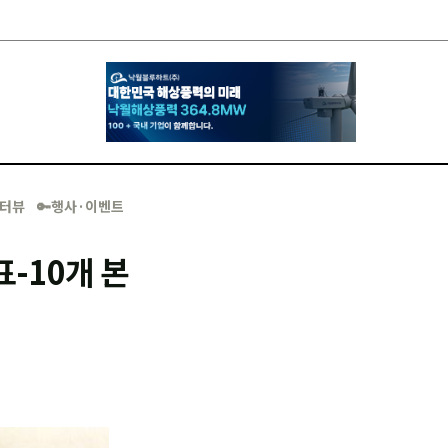
·인터뷰
🔑행사·이벤트
-10개 본