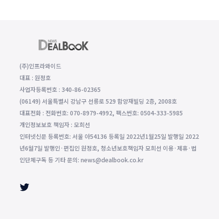
(주)인프라와이드
대표 : 원정호
사업자등록번호 : 340-86-02365
(06149) 서울특별시 강남구 선릉로 529 함양재빌딩 2층, 2008호
대표전화 : 전화번호: 070-8979-4992, 팩스번호: 0504-333-5985
개인정보보호 책임자 : 모희선
인터넷신문 등록번호: 서울 아54136 등록일 2022년1월25일 발행일 2022
년6월7일 발행인·편집인 원정호, 청소년보호책임자 모희선 이용·제휴·법
인단체구독 등 기타 문의: news@dealbook.co.kr