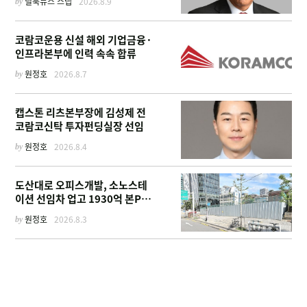
by
딜북뉴스 스탭
2026.8.9
코람코운용 신설 해외 기업금융·
인프라본부에 인력 속속 합류
by
원정호
2026.8.7
캡스톤 리츠본부장에 김성제 전
코람코신탁 투자펀딩실장 선임
by
원정호
2026.8.4
도산대로 오피스개발, 소노스테
이션 선임차 업고 1930억 본PF
확보
by
원정호
2026.8.3