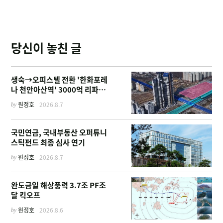
당신이 놓친 글
생숙→오피스텔 전환 '한화포레
나 천안아산역' 3000억 리파이
낸싱
by
원정호
2026.8.7
국민연금, 국내부동산 오퍼튜니
스틱펀드 최종 심사 연기
by
원정호
2026.8.7
완도금일 해상풍력 3.7조 PF조
달 킥오프
by
원정호
2026.8.6