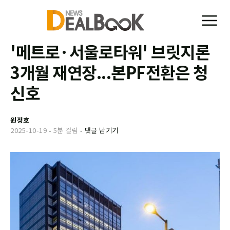
'메트로·서울로타워' 브릿지론
3개월 재연장...본PF전환은 청
신호
원정호
2025-10-19
-
5분 걸림
-
댓글 남기기