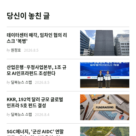
당신이 놓친 글
데이터센터 매각, 임차인 협의 리
스크 '복병'
by
원정호
2026.8.5
산업은행·우정사업본부, 1조 규
모 AI인프라펀드 조성한다
by
딜북뉴스 스탭
2026.8.5
KKR, 192억 달러 규모 글로벌
인프라 5호 펀드 결성
by
딜북뉴스 스탭
2026.8.4
SGC에너지, '군산 AIDC' 연말