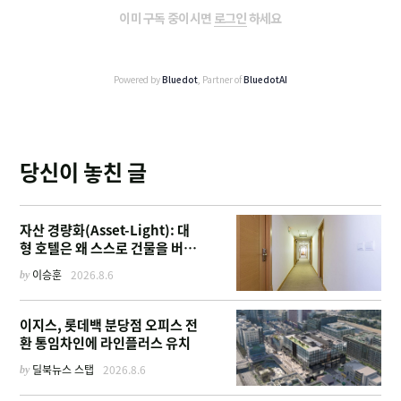
이미 구독 중이시면
로그인
하세요
Powered by
Bluedot
, Partner of
BluedotAI
당신이 놓친 글
자산 경량화(Asset-Light): 대
형 호텔은 왜 스스로 건물을 버리
고 '이름'만 팔기 시작했을까
by
이승훈
2026.8.6
이지스, 롯데백 분당점 오피스 전
환 통임차인에 라인플러스 유치
by
딜북뉴스 스탭
2026.8.6