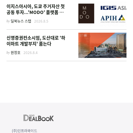
이지스아시아, 도쿄 주거자산 첫
공동 투자...'MODO' 플랫폼 가
동
by
딜북뉴스 스탭
2026.8.5
신영증권컨소시엄, 도산대로 '하
이마트 개발부지' 품는다
by
원정호
2026.8.4
(주)인프라와이드