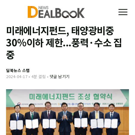
미래에너지펀드, 태양광비중
30%이하 제한...풍력·수소 집
중
딜북뉴스 스탭
2024-04-17
-
4분 걸림
-
댓글 남기기