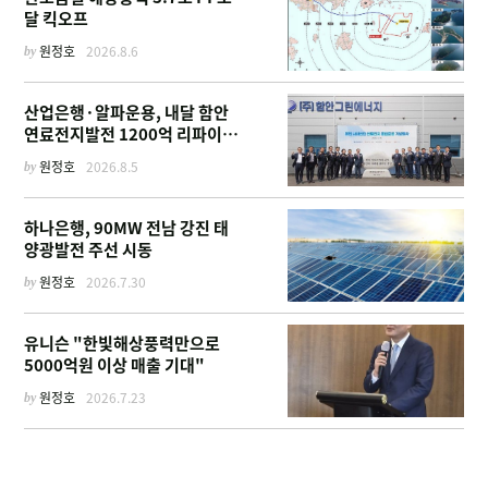
달 킥오프
by
원정호
2026.8.6
산업은행·알파운용, 내달 함안
연료전지발전 1200억 리파이낸
싱 주선
by
원정호
2026.8.5
하나은행, 90MW 전남 강진 태
양광발전 주선 시동
by
원정호
2026.7.30
유니슨 "한빛해상풍력만으로
5000억원 이상 매출 기대"
by
원정호
2026.7.23