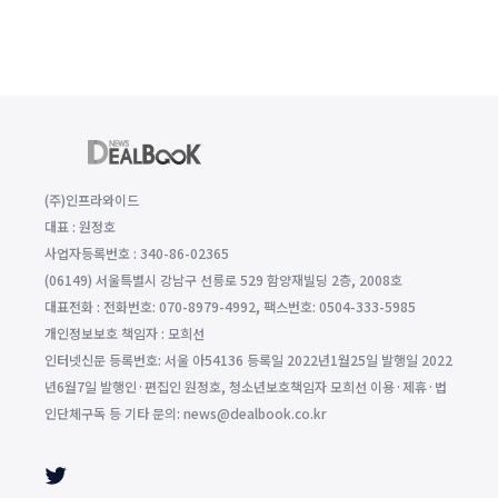
(주)인프라와이드
대표 : 원정호
사업자등록번호 : 340-86-02365
(06149) 서울특별시 강남구 선릉로 529 함양재빌딩 2층, 2008호
대표전화 : 전화번호: 070-8979-4992, 팩스번호: 0504-333-5985
개인정보보호 책임자 : 모희선
인터넷신문 등록번호: 서울 아54136 등록일 2022년1월25일 발행일 2022
년6월7일 발행인·편집인 원정호, 청소년보호책임자 모희선 이용·제휴·법
인단체구독 등 기타 문의: news@dealbook.co.kr