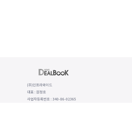
(주)인프라와이드
대표 : 원정호
사업자등록번호 : 340-86-02365
(06149) 서울특별시 강남구 선릉로 529 함양재빌딩 2층, 2008호
대표전화 : 전화번호: 070-8979-4992, 팩스번호: 0504-333-5985
개인정보보호 책임자 : 모희선
인터넷신문 등록번호: 서울 아54136 등록일 2022년1월25일 발행일 