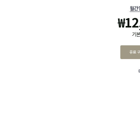
월간
₩
12
기본
유료 