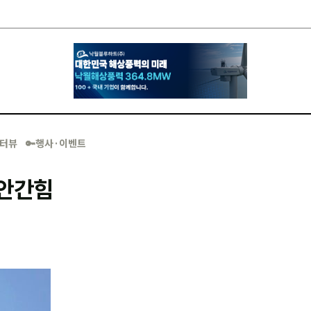
·인터뷰
🔑행사·이벤트
 안간힘