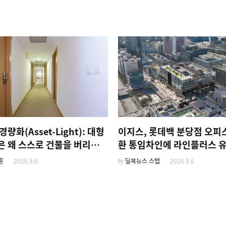
경량화(Asset-Light): 대형
이지스, 롯데백 분당점 오피
은 왜 스스로 건물을 버리고
환 통임차인에 라인플러스 
름'만 팔기 시작했을까
훈
2026.8.6
by
딜북뉴스 스탭
2026.8.6