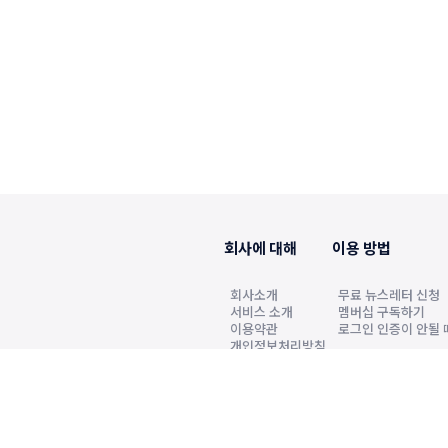
회사에 대해
이용 방법
회사소개
무료 뉴스레터 신청
서비스 소개
멤버십 구독하기
이용약관
로그인 인증이 안될 
개인정보처리방침
2022년6월7일 발행인·편집인 원정호, 청소년보