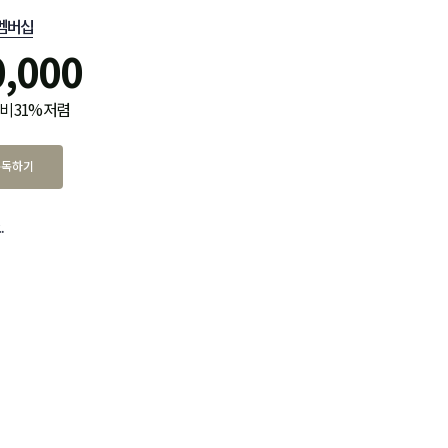
멤버십
0,000
비 31% 저렴
구독하기
.