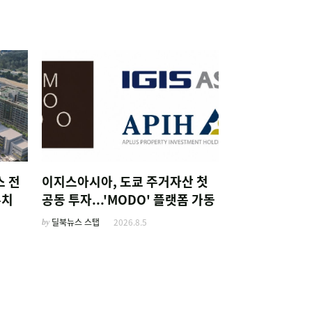
스 전
이지스아시아, 도쿄 주거자산 첫
유치
공동 투자...'MODO' 플랫폼 가동
by
딜북뉴스 스탭
2026.8.5