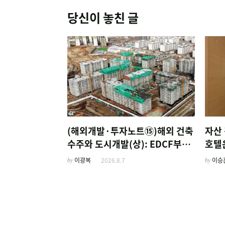
당신이 놓친 글
(해외개발·투자노트⑮)해외 건축
자산 
수주와 도시개발(상): EDCF부터
호텔
계열사 진출 위한 복합시설까지
'이
by
이광복
2026.8.7
by
이승