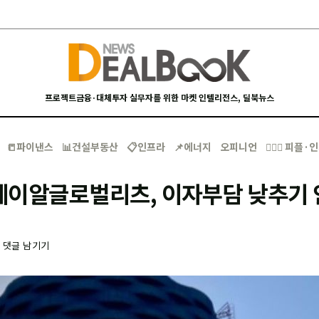
프로젝트금융·대체투자 실무자를 위한 마켓 인텔리전스, 딜북뉴스
📒파이낸스
📊건설부동산
📋인프라
📌에너지
오피니언
🙋🏻‍♂️ 피플
제이알글로벌리츠, 이자부담 낮추기
-
댓글 남기기