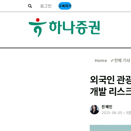
로그인
구독하기
Home
✔︎전체 기사
외국인 관
개발 리스
진혜인
2025-06-05
-
9