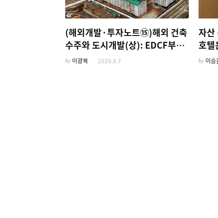
(해외개발·투자노트⑮)해외 건축
자산 
수주와 도시개발(상): EDCF부터
호텔
계열사 진출 위한 복합시설까지
'이
by
이광복
2026.8.7
by
이승