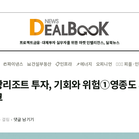
프로젝트금융·대체투자 실무자를 위한 마켓 인텔리전스, 딜북뉴스
📒파이낸스
📊건설부동산
📋인프라
📌에너지
오피니언
🙋🏻‍♂️ 피플
광리조트 투자, 기회와 위험①영종도
크
분 걸림
-
댓글 남기기