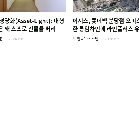
경량화(Asset-Light): 대형
이지스, 롯데백 분당점 오피
은 왜 스스로 건물을 버리고
환 통임차인에 라인플러스 
름'만 팔기 시작했을까
훈
2026.8.6
by
딜북뉴스 스탭
2026.8.6