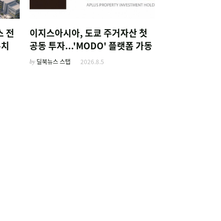
스 전
이지스아시아, 도쿄 주거자산 첫
유치
공동 투자...'MODO' 플랫폼 가동
by
딜북뉴스 스탭
2026.8.5