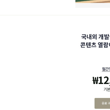
국내외 개발
콘텐츠 열람
월간
₩
12
기본
유료 