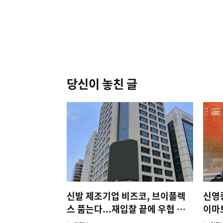
당신이 놓친 글
신발 제조기업 비즈코, 브이플렉
신영
스 품는다...재입찰 끝에 우협 선
이마
정