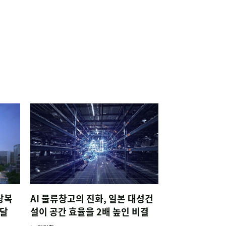
상복
AI 물류창고의 진화, 일본 대성건
조달
설이 공간 효율을 2배 높인 비결