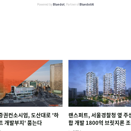
Powered by
Bluedot
, Partner of
BluedotAI
증권컨소시엄, 도산대로 '하
랜스퍼트, 서울경찰청 옆 주
트 개발부지' 품는다
합 개발 1800억 브릿지론 