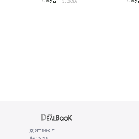
by
원정호
2026.8.6
by
원정
(주)인프라와이드
대표 : 원정호