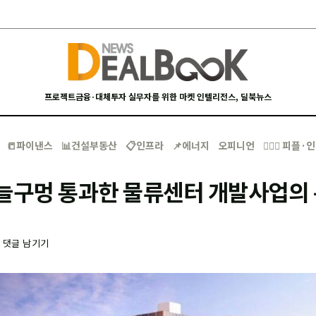
프로젝트금융·대체투자 실무자를 위한 마켓 인텔리전스, 딜북뉴스
📒파이낸스
📊건설부동산
📋인프라
📌에너지
오피니언
🙋🏻‍♂️ 피플
바늘구멍 통과한 물류센터 개발사업의
-
댓글 남기기