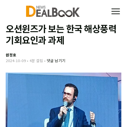
오션윈즈가 보는 한국 해상풍력
기회요인과 과제
원정호
2024-10-09
-
4분 걸림
-
댓글 남기기