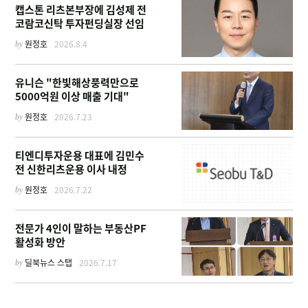
캡스톤 리츠본부장에 김성제 전
코람코신탁 투자펀딩실장 선임
by
원정호
2026.8.4
유니슨 "한빛해상풍력만으로
5000억원 이상 매출 기대"
by
원정호
2026.7.23
티엔디투자운용 대표에 김민수
전 신한리츠운용 이사 내정
by
원정호
2026.7.22
전문가 4인이 말하는 부동산PF
활성화 방안
by
딜북뉴스 스탭
2026.7.17