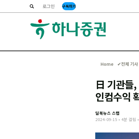
로그인
구독하기
Home
✔︎전체 기사
日 기관들,
인컴수익 확
딜북뉴스 스탭
2024-09-15
-
4분 걸림