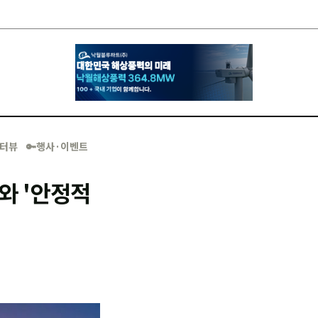
·인터뷰
🔑행사·이벤트
와 '안정적