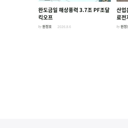
완도금일 해상풍력 3.7조 PF조달
산업
킥오프
료전
주선
by
원정호
2026.8.6
by
원정