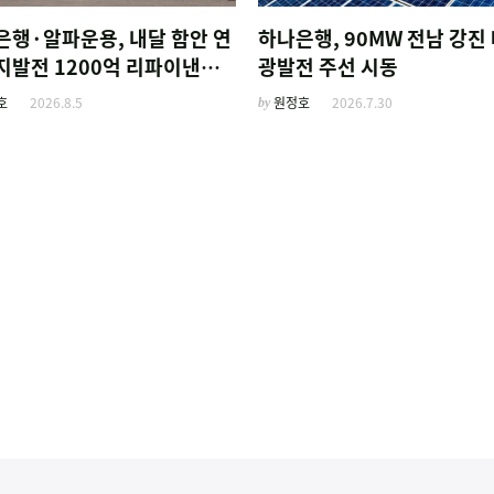
은행·알파운용, 내달 함안 연
하나은행, 90MW 전남 강진
지발전 1200억 리파이낸싱
광발전 주선 시동
호
2026.8.5
by
원정호
2026.7.30