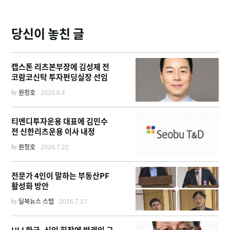
당신이 놓친 글
캡스톤 리츠본부장에 김성제 전
코람코신탁 투자펀딩실장 선임
by
원정호
2026.8.4
티엔디투자운용 대표에 김민수
전 신한리츠운용 이사 내정
by
원정호
2026.7.22
전문가 4인이 말하는 부동산PF
활성화 방안
by
딜북뉴스 스탭
2026.7.17
ULI 한국, 신임 회장에 박래익 그