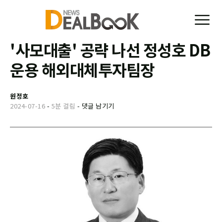
'사모대출' 공략 나선 정성호 DB
운용 해외대체투자팀장
원정호
2024-07-16
-
5분 걸림
-
댓글 남기기