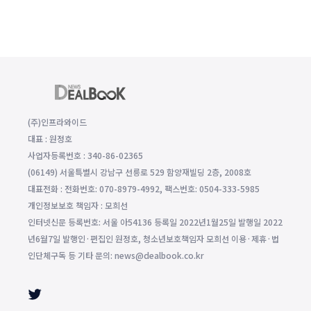
(주)인프라와이드
대표 : 원정호
사업자등록번호 : 340-86-02365
(06149) 서울특별시 강남구 선릉로 529 함양재빌딩 2층, 2008호
대표전화 : 전화번호: 070-8979-4992, 팩스번호: 0504-333-5985
개인정보보호 책임자 : 모희선
인터넷신문 등록번호: 서울 아54136 등록일 2022년1월25일 발행일 2022
년6월7일 발행인·편집인 원정호, 청소년보호책임자 모희선 이용·제휴·법
인단체구독 등 기타 문의: news@dealbook.co.kr