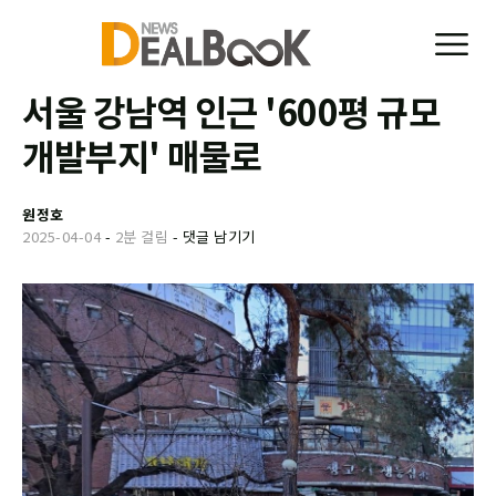
서울 강남역 인근 '600평 규모
개발부지' 매물로
원정호
2025-04-04
-
2분 걸림
-
댓글 남기기