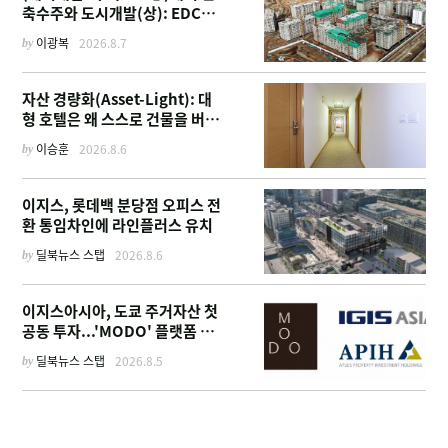
축수주와 도시개발(상): EDCF
부터 계열사 진출 위한 복합시설
by
이광복
2026.8.7
까지
자산 경량화(Asset-Light): 대
형 호텔은 왜 스스로 건물을 버리
고 '이름'만 팔기 시작했을까
by
이승훈
2026.8.6
이지스, 롯데백 분당점 오피스 전
환 통임차인에 라인플러스 유치
by
딜북뉴스 스탭
2026.8.6
이지스아시아, 도쿄 주거자산 첫
공동 투자...'MODO' 플랫폼 가
동
by
딜북뉴스 스탭
2026.8.5