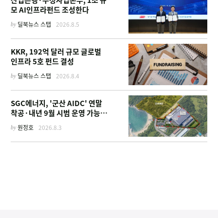
모 AI인프라펀드 조성한다
by
딜북뉴스 스탭
2026.8.5
KKR, 192억 달러 규모 글로벌
인프라 5호 펀드 결성
by
딜북뉴스 스탭
2026.8.4
SGC에너지, '군산 AIDC' 연말
착공·내년 9월 시범 운영 가능한
이유
by
원정호
2026.8.3