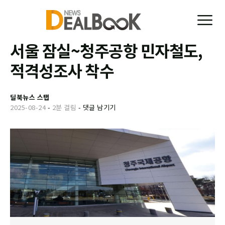
서울 잠실~청주공항 민자철도,
적격성조사 착수
딜북뉴스 스탭
2025-08-24
-
2분 걸림
-
댓글 남기기