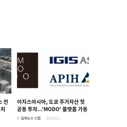
스 전
이지스아시아, 도쿄 주거자산 첫
유치
공동 투자...'MODO' 플랫폼 가동
by
딜북뉴스 스탭
2026.8.5