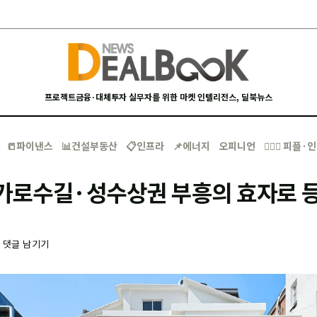
프로젝트금융·대체투자 실무자를 위한 마켓 인텔리전스, 딜북뉴스
📒파이낸스
📊건설부동산
📋인프라
📌에너지
오피니언
🙋🏻‍♂️ 피플
 가로수길·성수상권 부흥의 효자로 
-
댓글 남기기