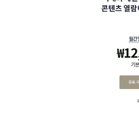
콘텐츠 열람
월간
₩
12
기본
유료 