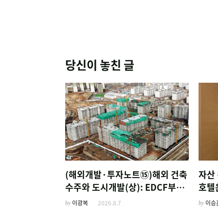
당신이 놓친 글
(해외개발·투자노트⑮)해외 건축
자산 
수주와 도시개발(상): EDCF부터
호텔
계열사 진출 위한 복합시설까지
'이
by
이광복
2026.8.7
by
이승