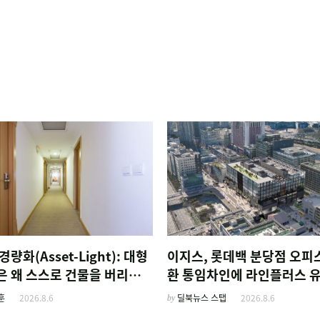
경량화(Asset-Light): 대형
이지스, 롯데백 분당점 오피
은 왜 스스로 건물을 버리고
환 통임차인에 라인플러스 
름'만 팔기 시작했을까
훈
2026.8.6
by
딜북뉴스 스탭
2026.8.6