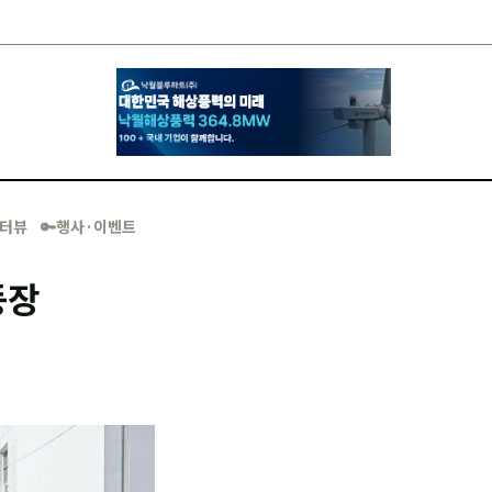
·인터뷰
🔑행사·이벤트
등장