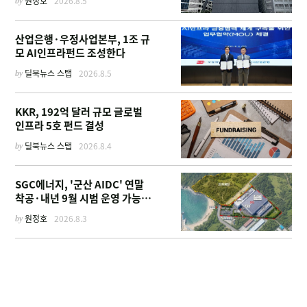
by
원정호
2026.8.5
산업은행·우정사업본부, 1조 규
모 AI인프라펀드 조성한다
by
딜북뉴스 스탭
2026.8.5
KKR, 192억 달러 규모 글로벌
인프라 5호 펀드 결성
by
딜북뉴스 스탭
2026.8.4
SGC에너지, '군산 AIDC' 연말
착공·내년 9월 시범 운영 가능한
이유
by
원정호
2026.8.3