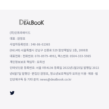
(주)인프라와이드
대표 : 원정호
사업자등록번호 : 340-86-02365
(06149) 서울특별시 강남구 선릉로 529 함양재빌딩 2층, 2008호
대표전화 : 전화번호: 070-8979-4992, 팩스번호: 0504-333-5985
개인정보보호 책임자 : 모희선
인터넷신문 등록번호: 서울 아54136 등록일 2022년1월25일 발행일 2022
년6월7일 발행인·편집인 원정호, 청소년보호책임자 모희선 이용·제휴·법
인단체구독 등 기타 문의: news@dealbook.co.kr