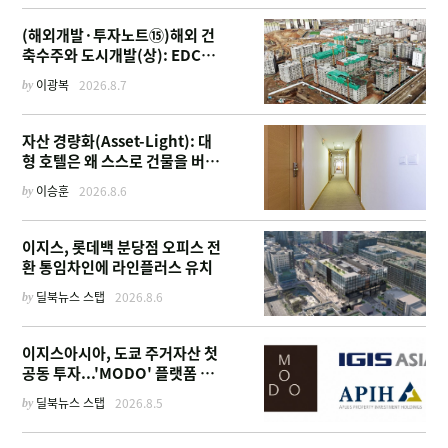
(해외개발·투자노트⑮)해외 건
축수주와 도시개발(상): EDCF
부터 계열사 진출 위한 복합시설
by
이광복
2026.8.7
까지
자산 경량화(Asset-Light): 대
형 호텔은 왜 스스로 건물을 버리
고 '이름'만 팔기 시작했을까
by
이승훈
2026.8.6
이지스, 롯데백 분당점 오피스 전
환 통임차인에 라인플러스 유치
by
딜북뉴스 스탭
2026.8.6
이지스아시아, 도쿄 주거자산 첫
공동 투자...'MODO' 플랫폼 가
동
by
딜북뉴스 스탭
2026.8.5