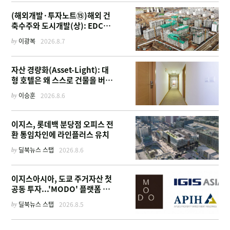
(해외개발·투자노트⑮)해외 건
축수주와 도시개발(상): EDCF
부터 계열사 진출 위한 복합시설
by
이광복
2026.8.7
까지
자산 경량화(Asset-Light): 대
형 호텔은 왜 스스로 건물을 버리
고 '이름'만 팔기 시작했을까
by
이승훈
2026.8.6
이지스, 롯데백 분당점 오피스 전
환 통임차인에 라인플러스 유치
by
딜북뉴스 스탭
2026.8.6
이지스아시아, 도쿄 주거자산 첫
공동 투자...'MODO' 플랫폼 가
동
by
딜북뉴스 스탭
2026.8.5