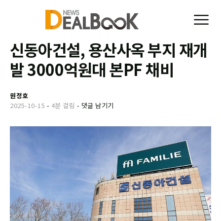
신동아건설, 용산사옥 부지 재개
발 3000억원대 본PF 채비
원정호
2025-10-15
-
4분 걸림
-
댓글 남기기