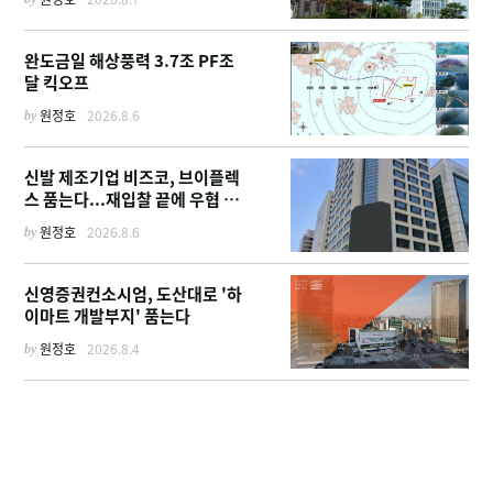
완도금일 해상풍력 3.7조 PF조
달 킥오프
by
원정호
2026.8.6
신발 제조기업 비즈코, 브이플렉
스 품는다...재입찰 끝에 우협 선
정
by
원정호
2026.8.6
신영증권컨소시엄, 도산대로 '하
이마트 개발부지' 품는다
by
원정호
2026.8.4