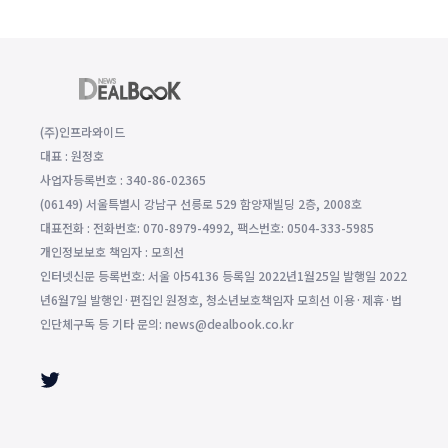
(주)인프라와이드
대표 : 원정호
사업자등록번호 : 340-86-02365
(06149) 서울특별시 강남구 선릉로 529 함양재빌딩 2층, 2008호
대표전화 : 전화번호: 070-8979-4992, 팩스번호: 0504-333-5985
개인정보보호 책임자 : 모희선
인터넷신문 등록번호: 서울 아54136 등록일 2022년1월25일 발행일 2022
년6월7일 발행인·편집인 원정호, 청소년보호책임자 모희선 이용·제휴·법
인단체구독 등 기타 문의: news@dealbook.co.kr