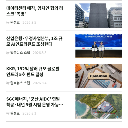
데이터센터 매각, 임차인 협의 리
스크 '복병'
by
원정호
2026.8.5
산업은행·우정사업본부, 1조 규
모 AI인프라펀드 조성한다
by
딜북뉴스 스탭
2026.8.5
KKR, 192억 달러 규모 글로벌
인프라 5호 펀드 결성
by
딜북뉴스 스탭
2026.8.4
SGC에너지, '군산 AIDC' 연말
착공·내년 9월 시범 운영 가능한
이유
by
원정호
2026.8.3