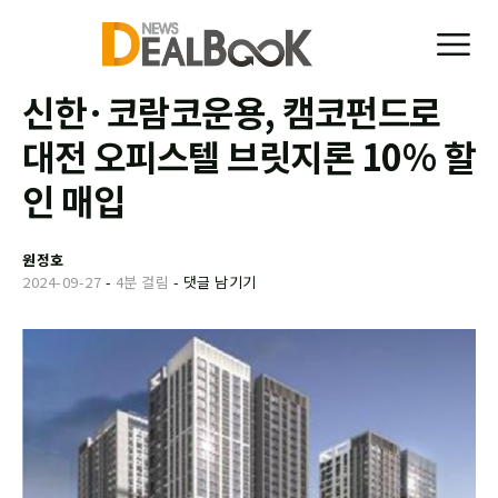
신한·코람코운용, 캠코펀드로
대전 오피스텔 브릿지론 10% 할
인 매입
원정호
2024-09-27
-
4분 걸림
-
댓글 남기기