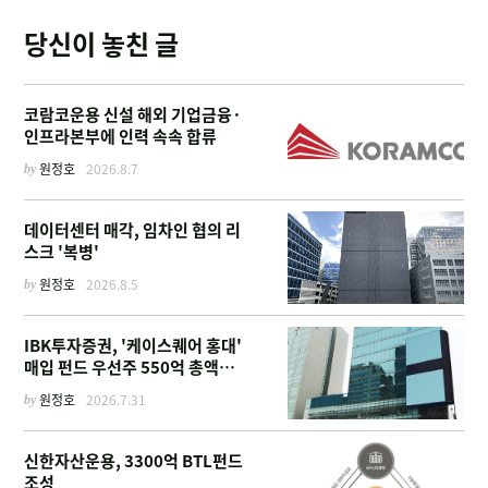
당신이 놓친 글
코람코운용 신설 해외 기업금융·
인프라본부에 인력 속속 합류
by
원정호
2026.8.7
데이터센터 매각, 임차인 협의 리
스크 '복병'
by
원정호
2026.8.5
IBK투자증권, '케이스퀘어 홍대'
매입 펀드 우선주 550억 총액인
수
by
원정호
2026.7.31
신한자산운용, 3300억 BTL펀드
조성