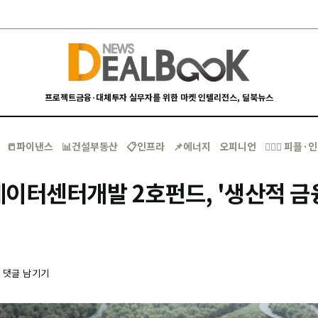
프로젝트금융·대체투자 실무자를 위한 마켓 인텔리전스, 딜북뉴스
📒파이낸스
📊건설부동산
📋인프라
📌에너지
오피니언
🙋🏻‍♂️ 피플
이터센터개발 2호펀드, '생산적 금
-
댓글 남기기