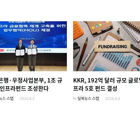
은행·우정사업본부, 1조 규
KKR, 192억 달러 규모 글로
AI인프라펀드 조성한다
프라 5호 펀드 결성
뉴스 스탭
2026.8.5
by
딜북뉴스 스탭
2026.8.4