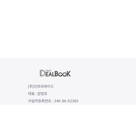
(주)인프라와이드
대표 : 원정호
사업자등록번호 : 340-86-02365
(06149) 서울특별시 강남구 선릉로 529 함양재빌딩 2층, 2008호
대표전화 : 전화번호: 070-8979-4992, 팩스번호: 0504-333-5985
개인정보보호 책임자 : 모희선
인터넷신문 등록번호: 서울 아54136 등록일 2022년1월25일 발행일 