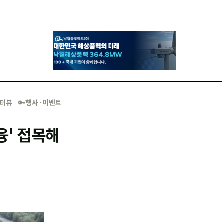
·인터뷰
🔑행사·이벤트
융' 접목해