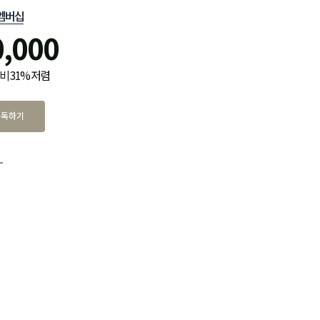
멤버십
0,000
비 31% 저렴
구독하기
.