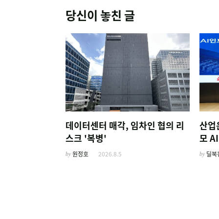
당신이 놓친 글
데이터센터 매각, 임차인 협의 리
산업
스크 '복병'
모 
by
원정호
2026.8.5
by
딜북