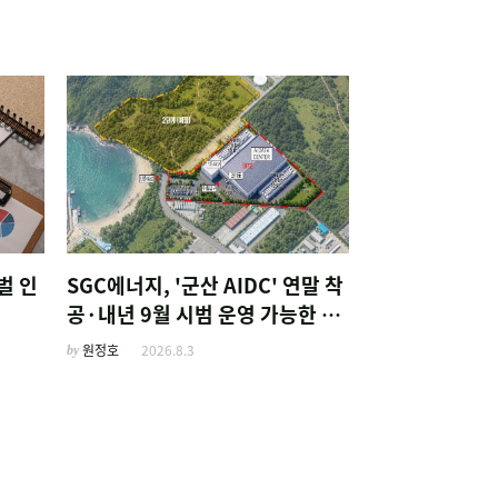
벌 인
SGC에너지, '군산 AIDC' 연말 착
공·내년 9월 시범 운영 가능한 이
유
by
원정호
2026.8.3