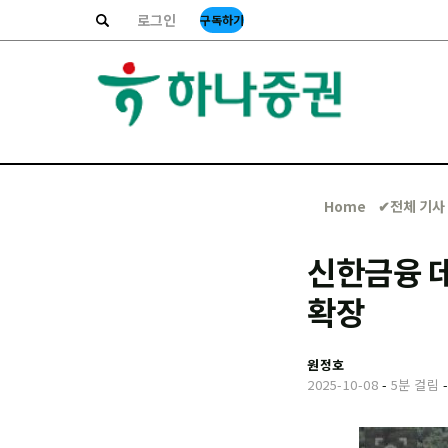
로그인
구독하기
Home
✔︎전체 기사
신한금융 데
확장
원정호
2025-10-08
-
5분 걸림