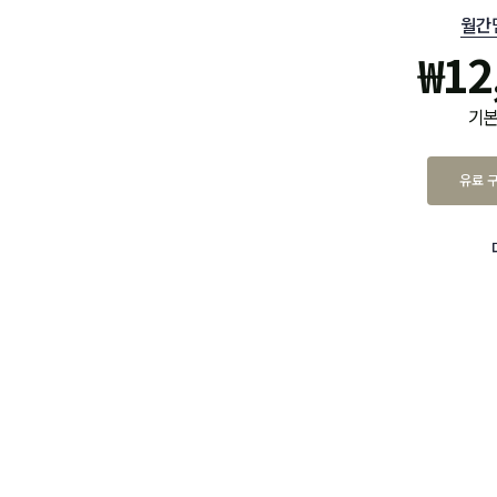
월간
₩
12
기본
유료 