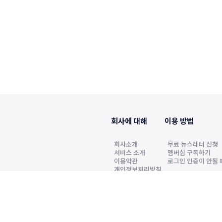
회사에 대해
이용 방법
회사소개
무료 뉴스레터 신청
서비스 소개
멤버십 구독하기
이용약관
로그인 인증이 안될 
개인정보처리방침
2022년6월7일 발행인·편집인 원정호, 청소년보