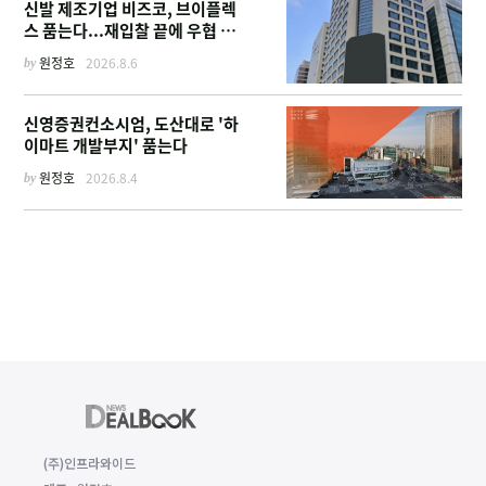
신발 제조기업 비즈코, 브이플렉
스 품는다...재입찰 끝에 우협 선
정
by
원정호
2026.8.6
신영증권컨소시엄, 도산대로 '하
이마트 개발부지' 품는다
by
원정호
2026.8.4
(주)인프라와이드