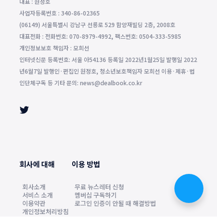
대표 : 원정호
사업자등록번호 : 340-86-02365
(06149) 서울특별시 강남구 선릉로 529 함양재빌딩 2층, 2008호
대표전화 : 전화번호: 070-8979-4992, 팩스번호: 0504-333-5985
개인정보보호 책임자 : 모희선
인터넷신문 등록번호: 서울 아54136 등록일 2022년1월25일 발행일 2022
년6월7일 발행인·편집인 원정호, 청소년보호책임자 모희선 이용·제휴·법
인단체구독 등 기타 문의: news@dealbook.co.kr
회사에 대해
이용 방법
회사소개
무료 뉴스레터 신청
서비스 소개
멤버십 구독하기
이용약관
로그인 인증이 안될 때 해결방법
개인정보처리방침