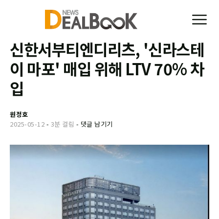
신한서부티엔디리츠, '신라스테
이 마포' 매입 위해 LTV 70% 차
입
원정호
2025-05-12
-
3분 걸림
-
댓글 남기기