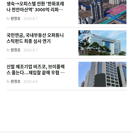
생숙→오피스텔 전환 '한화포레
나 천안아산역' 3000억 리파이
낸싱
by
원정호
2026.8.7
국민연금, 국내부동산 오퍼튜니
스틱펀드 최종 심사 연기
by
원정호
2026.8.7
신발 제조기업 비즈코, 브이플렉
스 품는다...재입찰 끝에 우협 선
정
by
원정호
2026.8.6