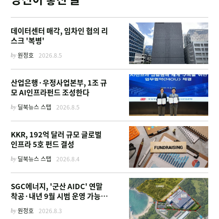
데이터센터 매각, 임차인 협의 리
스크 '복병'
by
원정호
2026.8.5
산업은행·우정사업본부, 1조 규
모 AI인프라펀드 조성한다
by
딜북뉴스 스탭
2026.8.5
KKR, 192억 달러 규모 글로벌
인프라 5호 펀드 결성
by
딜북뉴스 스탭
2026.8.4
SGC에너지, '군산 AIDC' 연말
착공·내년 9월 시범 운영 가능한
이유
by
원정호
2026.8.3