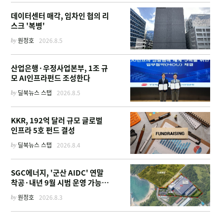
데이터센터 매각, 임차인 협의 리
스크 '복병'
by
원정호
2026.8.5
산업은행·우정사업본부, 1조 규
모 AI인프라펀드 조성한다
by
딜북뉴스 스탭
2026.8.5
KKR, 192억 달러 규모 글로벌
인프라 5호 펀드 결성
by
딜북뉴스 스탭
2026.8.4
SGC에너지, '군산 AIDC' 연말
착공·내년 9월 시범 운영 가능한
이유
by
원정호
2026.8.3