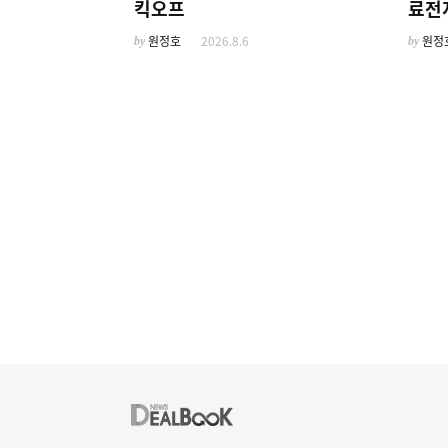
킥오프
료전
주선
by
원정호
2026.8.6
by
원정