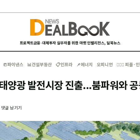
프로젝트금융·대체투자 실무자를 위한 마켓 인텔리전스, 딜북뉴스
📒파이낸스
📊건설부동산
📋인프라
📌에너지
오피니언
🙋🏻‍♂️ 피플
 태양광 발전시장 진출...붐파워와 공
-
댓글 남기기