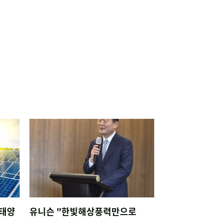
 태양
유니슨 "한빛해상풍력만으로