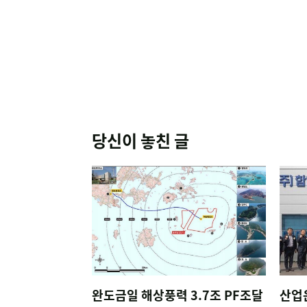
당신이 놓친 글
완도금일 해상풍력 3.7조 PF조달
산업