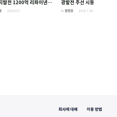
지발전 1200억 리파이낸싱
광발전 주선 시동
호
2026.8.5
by
원정호
2026.7.30
회사에 대해
이용 방법