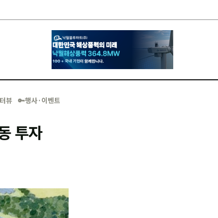
·인터뷰
🔑행사·이벤트
동 투자