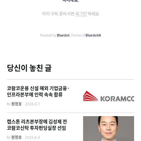
이미 구독 중이시면
로그인
하세요
Powered by
Bluedot
, Partner of
BluedotAI
당신이 놓친 글
코람코운용 신설 해외 기업금융·
인프라본부에 인력 속속 합류
by
원정호
2026.8.7
캡스톤 리츠본부장에 김성제 전
코람코신탁 투자펀딩실장 선임
by
원정호
2026.8.4