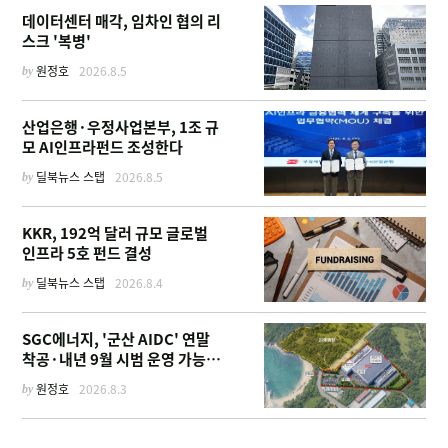
데이터센터 매각, 임차인 협의 리
스크 '복병'
by
원정호
2026.8.5
산업은행·우정사업본부, 1조 규
모 AI인프라펀드 조성한다
by
딜북뉴스 스탭
2026.8.5
KKR, 192억 달러 규모 글로벌
인프라 5호 펀드 결성
by
딜북뉴스 스탭
2026.8.4
SGC에너지, '군산 AIDC' 연말
착공·내년 9월 시범 운영 가능한
이유
by
원정호
2026.8.3