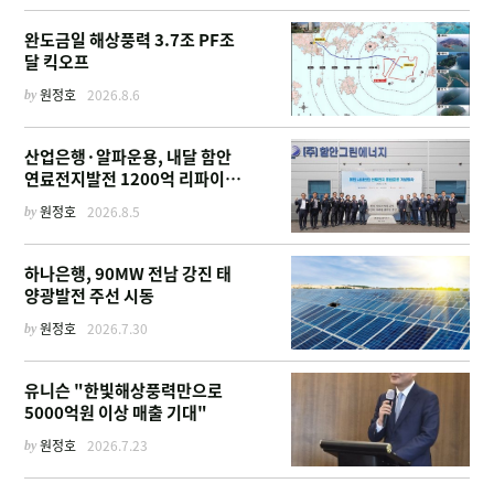
완도금일 해상풍력 3.7조 PF조
달 킥오프
by
원정호
2026.8.6
산업은행·알파운용, 내달 함안
연료전지발전 1200억 리파이낸
싱 주선
by
원정호
2026.8.5
하나은행, 90MW 전남 강진 태
양광발전 주선 시동
by
원정호
2026.7.30
유니슨 "한빛해상풍력만으로
5000억원 이상 매출 기대"
by
원정호
2026.7.23