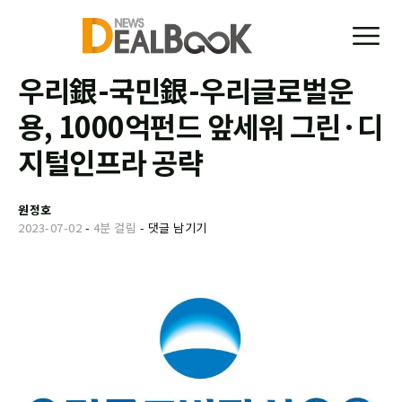
우리銀-국민銀-우리글로벌운
용, 1000억펀드 앞세워 그린·디
지털인프라 공략
원정호
2023-07-02
-
4분 걸림
-
댓글 남기기