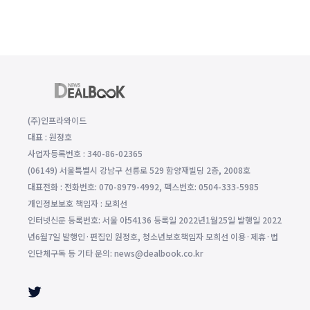
(주)인프라와이드
대표 : 원정호
사업자등록번호 : 340-86-02365
(06149) 서울특별시 강남구 선릉로 529 함양재빌딩 2층, 2008호
대표전화 : 전화번호: 070-8979-4992, 팩스번호: 0504-333-5985
개인정보보호 책임자 : 모희선
인터넷신문 등록번호: 서울 아54136 등록일 2022년1월25일 발행일 2022
년6월7일 발행인·편집인 원정호, 청소년보호책임자 모희선 이용·제휴·법
인단체구독 등 기타 문의: news@dealbook.co.kr