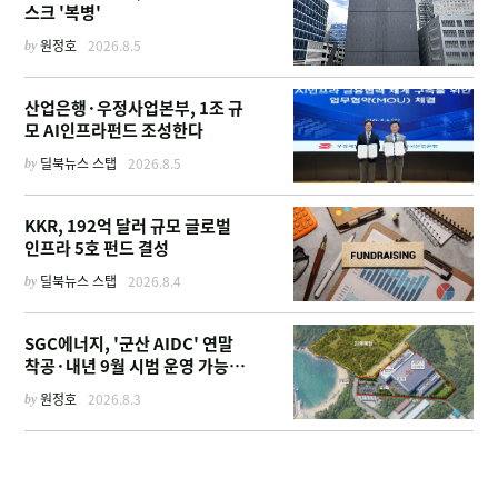
스크 '복병'
by
원정호
2026.8.5
산업은행·우정사업본부, 1조 규
모 AI인프라펀드 조성한다
by
딜북뉴스 스탭
2026.8.5
KKR, 192억 달러 규모 글로벌
인프라 5호 펀드 결성
by
딜북뉴스 스탭
2026.8.4
SGC에너지, '군산 AIDC' 연말
착공·내년 9월 시범 운영 가능한
이유
by
원정호
2026.8.3