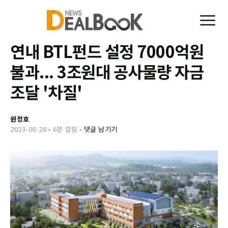
연내 BTL펀드 설정 7000억원
불과... 3조원대 공사물량 자금
조달 '차질'
원정호
2023-08-28
-
6분 걸림
-
댓글 남기기