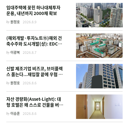
임대주택에 꽂힌 하나대체투자
운용, 내년까지 2000채 확보
by
원정호
2026.8.9
(해외개발·투자노트⑮)해외 건
축수주와 도시개발(상): EDCF
부터 계열사 진출 위한 복합시설
by
이광복
2026.8.7
까지
신발 제조기업 비즈코, 브이플렉
스 품는다...재입찰 끝에 우협 선
정
by
원정호
2026.8.6
자산 경량화(Asset-Light): 대
형 호텔은 왜 스스로 건물을 버리
고 '이름'만 팔기 시작했을까
by
이승훈
2026.8.6