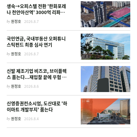
생숙→오피스텔 전환 '한화포레
나 천안아산역' 3000억 리파이
낸싱
by
원정호
2026.8.7
국민연금, 국내부동산 오퍼튜니
스틱펀드 최종 심사 연기
by
원정호
2026.8.7
신발 제조기업 비즈코, 브이플렉
스 품는다...재입찰 끝에 우협 선
정
by
원정호
2026.8.6
신영증권컨소시엄, 도산대로 '하
이마트 개발부지' 품는다
by
원정호
2026.8.4