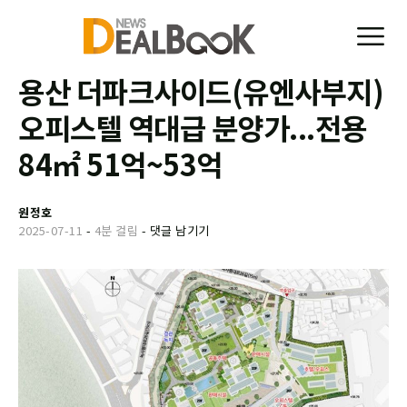
용산 더파크사이드(유엔사부지)
오피스텔 역대급 분양가...전용
84㎡ 51억~53억
원정호
2025-07-11
-
4분 걸림
-
댓글 남기기