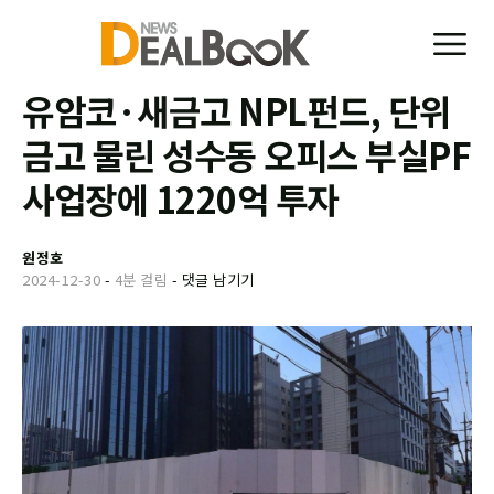
유암코·새금고 NPL펀드, 단위
금고 물린 성수동 오피스 부실PF
사업장에 1220억 투자
원정호
2024-12-30
-
4분 걸림
-
댓글 남기기