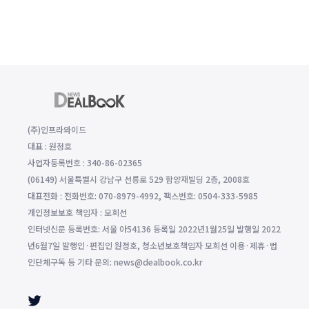
(주)인프라와이드
대표 : 원정호
사업자등록번호 : 340-86-02365
(06149) 서울특별시 강남구 선릉로 529 함양재빌딩 2층, 2008호
대표전화 : 전화번호: 070-8979-4992, 팩스번호: 0504-333-5985
개인정보보호 책임자 : 모희선
인터넷신문 등록번호: 서울 아54136 등록일 2022년1월25일 발행일 2022
년6월7일 발행인·편집인 원정호, 청소년보호책임자 모희선 이용·제휴·법
인단체구독 등 기타 문의: news@dealbook.co.kr