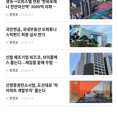
생숙→오피스텔 전환 '한화포레
나 천안아산역' 3000억 리파이
낸싱
by
원정호
2026.8.7
국민연금, 국내부동산 오퍼튜니
스틱펀드 최종 심사 연기
by
원정호
2026.8.7
신발 제조기업 비즈코, 브이플렉
스 품는다...재입찰 끝에 우협 선
정
by
원정호
2026.8.6
신영증권컨소시엄, 도산대로 '하
이마트 개발부지' 품는다
by
원정호
2026.8.4