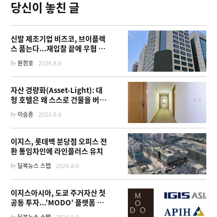
당신이 놓친 글
신발 제조기업 비즈코, 브이플렉
스 품는다...재입찰 끝에 우협 선
정
by
원정호
2026.8.6
자산 경량화(Asset-Light): 대
형 호텔은 왜 스스로 건물을 버리
고 '이름'만 팔기 시작했을까
by
이승훈
2026.8.6
이지스, 롯데백 분당점 오피스 전
환 통임차인에 라인플러스 유치
by
딜북뉴스 스탭
2026.8.6
이지스아시아, 도쿄 주거자산 첫
공동 투자...'MODO' 플랫폼 가
동
by
딜북뉴스 스탭
2026.8.5