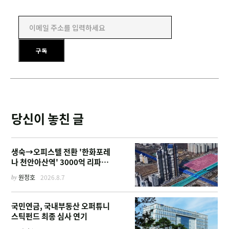
이메일 주소를 입력하세요
구독
당신이 놓친 글
생숙→오피스텔 전환 '한화포레
나 천안아산역' 3000억 리파이
낸싱
by
원정호
2026.8.7
국민연금, 국내부동산 오퍼튜니
스틱펀드 최종 심사 연기