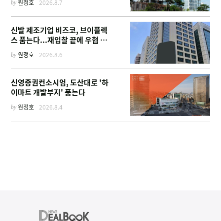
by
원정호
2026.8.7
신발 제조기업 비즈코, 브이플렉
스 품는다...재입찰 끝에 우협 선
정
by
원정호
2026.8.6
신영증권컨소시엄, 도산대로 '하
이마트 개발부지' 품는다
by
원정호
2026.8.4