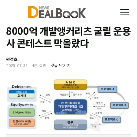
8000억 개발앵커리츠 굴릴 운용
사 콘테스트 막올랐다
원정호
2025-07-31
-
4분 걸림
-
댓글 남기기