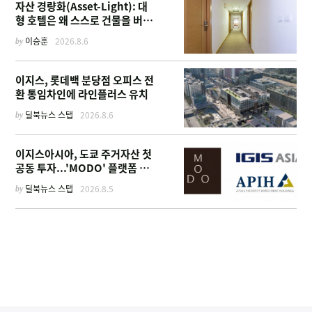
자산 경량화(Asset-Light): 대
형 호텔은 왜 스스로 건물을 버리
고 '이름'만 팔기 시작했을까
by
이승훈
2026.8.6
이지스, 롯데백 분당점 오피스 전
환 통임차인에 라인플러스 유치
by
딜북뉴스 스탭
2026.8.6
이지스아시아, 도쿄 주거자산 첫
공동 투자...'MODO' 플랫폼 가
동
by
딜북뉴스 스탭
2026.8.5