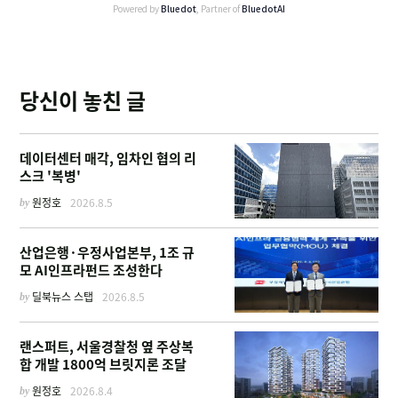
Powered by
Bluedot
, Partner of
BluedotAI
당신이 놓친 글
데이터센터 매각, 임차인 협의 리
스크 '복병'
by
원정호
2026.8.5
산업은행·우정사업본부, 1조 규
모 AI인프라펀드 조성한다
by
딜북뉴스 스탭
2026.8.5
랜스퍼트, 서울경찰청 옆 주상복
합 개발 1800억 브릿지론 조달
by
원정호
2026.8.4