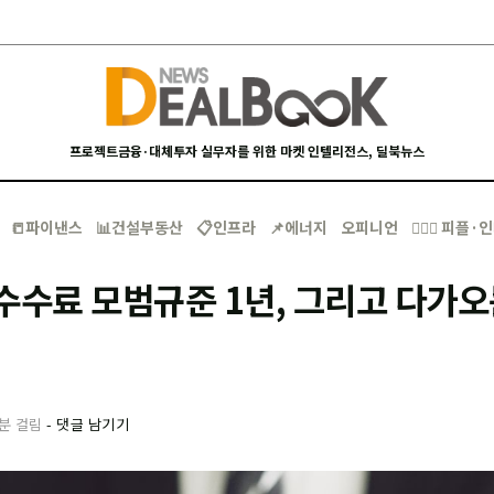
프로젝트금융·대체투자 실무자를 위한 마켓 인텔리전스, 딜북뉴스
📒파이낸스
📊건설부동산
📋인프라
📌에너지
오피니언
🙋🏻‍♂️ 피플
수수료 모범규준 1년, 그리고 다가
0분 걸림
-
댓글 남기기