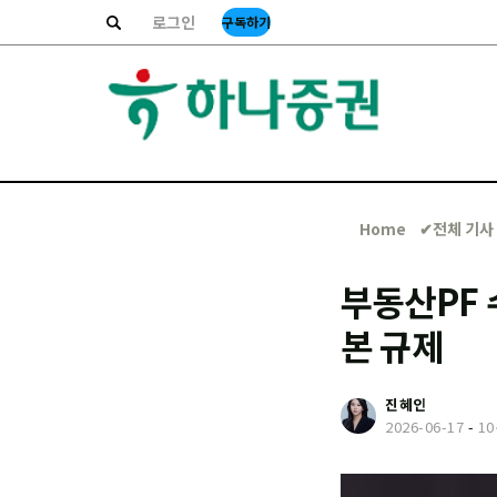
로그인
구독하기
Home
✔︎전체 기사
부동산PF 
본 규제
진혜인
2026-06-17
-
1