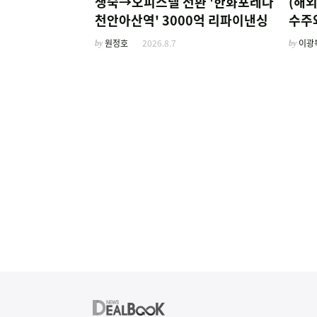
생숙→오피스텔 전환 '한화포레나
(해
천안아산역' 3000억 리파이낸싱
수주와
계열
by
원정호
2026.8.7
by
이광