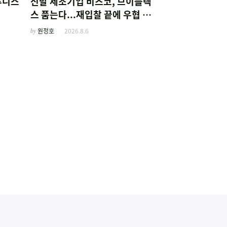
튜니스
신발 제조기업 비즈코, 브이플렉
스 품는다...재입찰 끝에 우협 선
정
by
원정호
2026.8.6