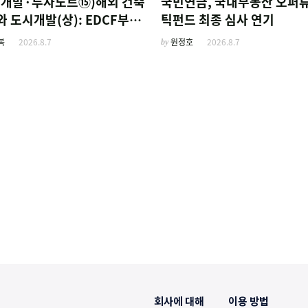
외개발·투자노트⑮)해외 건축
국민연금, 국내부동산 오퍼
 도시개발(상): EDCF부터
틱펀드 최종 심사 연기
사 진출 위한 복합시설까지
복
2026.8.7
by
원정호
2026.8.7
회사에 대해
이용 방법