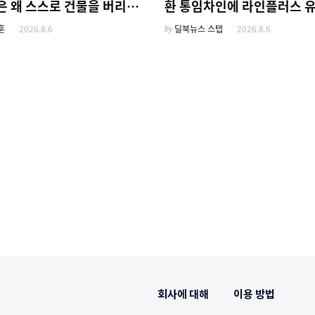
은 왜 스스로 건물을 버리고
환 통임차인에 라인플러스 
름'만 팔기 시작했을까
훈
2026.8.6
by
딜북뉴스 스탭
2026.8.6
회사에 대해
이용 방법