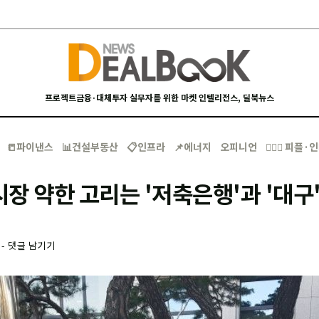
프로젝트금융·대체투자 실무자를 위한 마켓 인텔리전스, 딜북뉴스
📒파이낸스
📊건설부동산
📋인프라
📌에너지
오피니언
🙋🏻‍♂️ 피플
장 약한 고리는 '저축은행'과 '대구
-
댓글 남기기