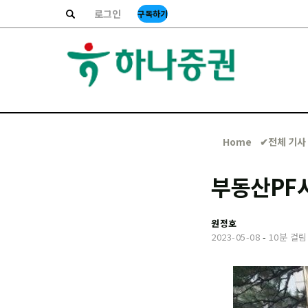
로그인
구독하기
Home
✔︎전체 기사
부동산PF시
원정호
2023-05-08
-
10분 걸림