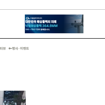
·인터뷰
🔑행사·이벤트
'