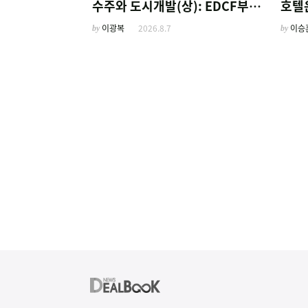
수주와 도시개발(상): EDCF부터
호텔
계열사 진출 위한 복합시설까지
'이
by
이광복
2026.8.7
by
이승