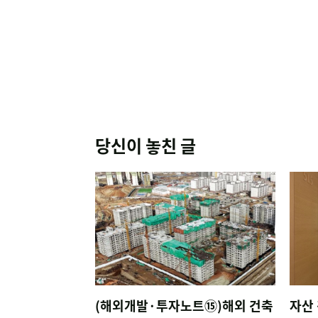
당신이 놓친 글
(해외개발·투자노트⑮)해외 건축
자산 