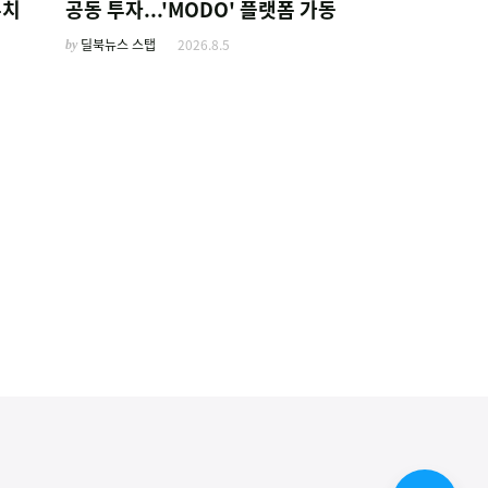
유치
공동 투자...'MODO' 플랫폼 가동
by
딜북뉴스 스탭
2026.8.5