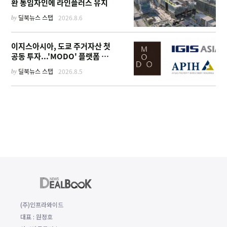
환 통임차인에 라인플러스 유치
by
딜북뉴스 스탭
2026.8.6
이지스아시아, 도쿄 주거자산 첫
공동 투자...'MODO' 플랫폼 가
동
by
딜북뉴스 스탭
2026.8.5
(주)인프라와이드
대표 : 원정호