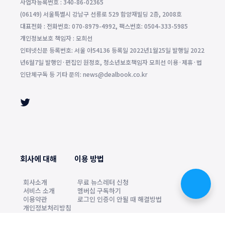
사업자등록번호 : 340-86-02365
(06149) 서울특별시 강남구 선릉로 529 함양재빌딩 2층, 2008호
대표전화 : 전화번호: 070-8979-4992, 팩스번호: 0504-333-5985
개인정보보호 책임자 : 모희선
인터넷신문 등록번호: 서울 아54136 등록일 2022년1월25일 발행일 2022
년6월7일 발행인·편집인 원정호, 청소년보호책임자 모희선 이용·제휴·법
인단체구독 등 기타 문의: news@dealbook.co.kr
회사에 대해
이용 방법
회사소개
무료 뉴스레터 신청
서비스 소개
멤버십 구독하기
이용약관
로그인 인증이 안될 때 해결방법
개인정보처리방침