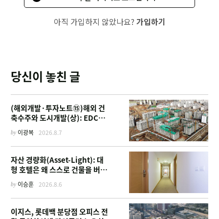
아직 가입하지 않았나요?
가입하기
당신이 놓친 글
(해외개발·투자노트⑮)해외 건
축수주와 도시개발(상): EDCF
부터 계열사 진출 위한 복합시설
by
이광복
2026.8.7
까지
자산 경량화(Asset-Light): 대
형 호텔은 왜 스스로 건물을 버리
고 '이름'만 팔기 시작했을까
by
이승훈
2026.8.6
이지스, 롯데백 분당점 오피스 전