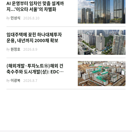
AI 운영부터 임차인 맞춤 설계까
지...'이오타 서울'의 차별화
by
민성식
2026.8.10
임대주택에 꽂힌 하나대체투자
운용, 내년까지 2000채 확보
by
원정호
2026.8.9
(해외개발·투자노트⑮)해외 건
축수주와 도시개발(상): EDCF
부터 계열사 진출 위한 복합시설
by
이광복
2026.8.7
까지