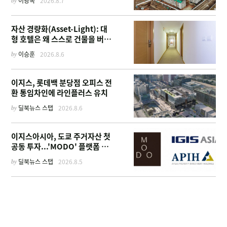
by
이광복
2026.8.7
까지
자산 경량화(Asset-Light): 대
형 호텔은 왜 스스로 건물을 버리
고 '이름'만 팔기 시작했을까
by
이승훈
2026.8.6
이지스, 롯데백 분당점 오피스 전
환 통임차인에 라인플러스 유치
by
딜북뉴스 스탭
2026.8.6
이지스아시아, 도쿄 주거자산 첫
공동 투자...'MODO' 플랫폼 가
동
by
딜북뉴스 스탭
2026.8.5