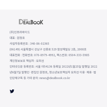
(주)인프라와이드
대표 : 원정호
사업자등록번호 : 340-86-02365
(06149) 서울특별시 강남구 선릉로 529 함양재빌딩 2층, 2008호
대표전화 : 전화번호: 070-8979-4992, 팩스번호: 0504-333-5985
개인정보보호 책임자 : 모희선
인터넷신문 등록번호: 서울 아54136 등록일 2022년1월25일 발행일 2022
년6월7일 발행인·편집인 원정호, 청소년보호책임자 모희선 이용·제휴·법
인단체구독 등 기타 문의: news@dealbook.co.kr