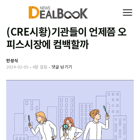
(CRE시황)기관들이 언제쯤 오
피스시장에 컴백할까
민성식
2024-02-05
-
4분 걸림
-
댓글 남기기